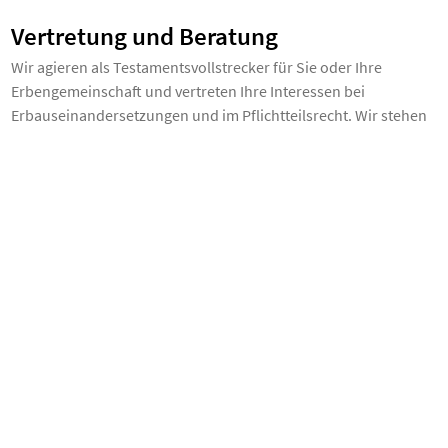
Vertretung und Beratung
Wir agieren als Testamentsvollstrecker für Sie oder Ihre
Erbengemeinschaft und vertreten Ihre Interessen bei
Erbauseinandersetzungen und im Pflichtteilsrecht. Wir stehen
Ihnen beratend zur Seite bei Fragen zur Erbeinsetzung,
Enterbung, Vermächtnissen sowie zur Vor- und Nacherbschaft,
und kümmern uns um die Beantragung eines Erbscheins.
Das Erbrecht: Komplex und individuell
Im Angesicht des Todes eines geliebten Menschen sind neben
der emotionalen Bewältigung auch rechtliche Aspekte zu
klären. Hier kommt das deutsche Erbrecht ins Spiel. Es regelt
die Erbfolge, falls kein Testament oder Erbvertrag vorliegt. Das
kann in einigen Fällen zu unerwünschten Folgen für den
Ehepartner oder Verwandte führen.
Allerdings bietet das Erbrecht auch Raum für individuelle